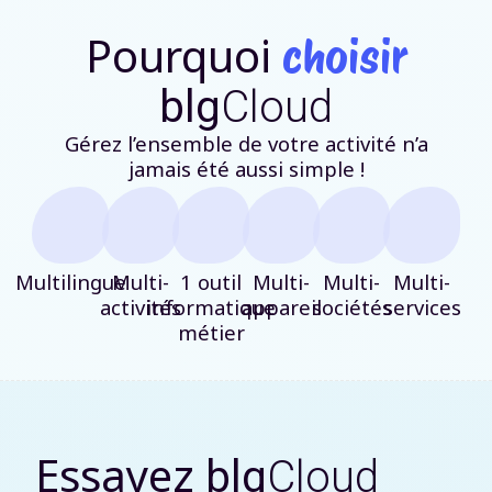
Pourquoi
choisir
blg
Cloud
Gérez l’ensemble de votre activité n’a
jamais été aussi simple !
Multilingue
Multi-
1 outil
Multi-
Multi-
Multi-
activités
informatique
appareil
sociétés
services
métier
Essayez
blg
Cloud