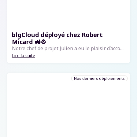
blgCloud déployé chez Robert
Micard 🚜⚙️
Notre chef de projet Julien a eu le plaisir d’accompagner les équipes de l’Établissement Robert Micard, concessionnaire Fendt basé dans la Creuse, dans le cadre de leur montée en compétences sur notre ERP blgCloud. Au programme de cette formation :⚙️...
Lire la suite
Nos derniers déploiements