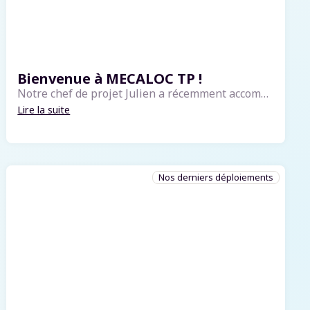
Bienvenue à MECALOC TP !
Notre chef de projet Julien a récemment accompagné les équipes de MECALOC TP pour leur lancement avec notre logiciel blgCloud. Avec plus de 40 ans d’expérience, Mecaloc TP met à disposition une large gamme de matériels de grandes marques, disponibles...
Lire la suite
Nos derniers déploiements