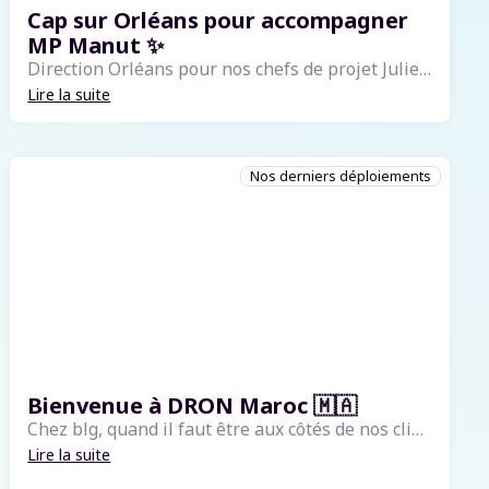
Cap sur Orléans pour accompagner
MP Manut ✨
Direction Orléans pour nos chefs de projet Julien et Marine pour une formation chez MP Manut, récemment racheté par VDL MANUTENTION. MP Manut propose des matériels de manutention neufs ou d'occasions.Beaucoup d’échanges, d’écoute et d’engagement des...
Lire la suite
Nos derniers déploiements
Bienvenue à DRON Maroc 🇲🇦
Chez blg, quand il faut être aux côtés de nos clients, on ne fait pas les choses à moitié : on vient sur place… Cap sur le Maroc ! 🇲🇦✈️ La semaine dernière, notre chef de projet Youssef s’est rendu chez DRON Maroc à Nouaceur, dans le cadre du ré...
Lire la suite