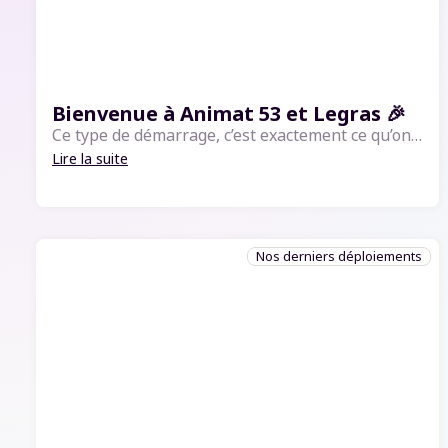
Bienvenue à Animat 53 et Legras 🎉
Ce type de démarrage, c’est exactement ce qu’on aime : être présents dès le début, accompagner les équipes dans leurs habitudes réelles, et construire ensemble une adoption concrète du logiciel. Ces dernières semaines, notre équipe commerciale (couco...
Lire la suite
Nos derniers déploiements