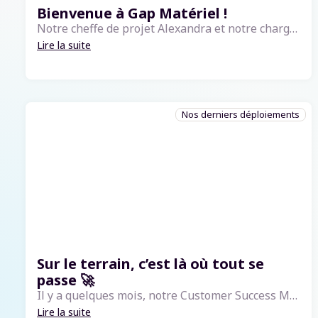
Bienvenue à Gap Matériel !
Notre cheffe de projet Alexandra et notre chargée de support/CSM, Chloé, ont récemment accompagné les équipes de Gap Matériel pour leur lancement avec notre logiciel blgCloud. Spécialisé dans la vente et l'installation de matériels de manutentio...
Lire la suite
Nos derniers déploiements
Sur le terrain, c’est là où tout se
passe 🚀
Il y a quelques mois, notre Customer Success Manager, Florence, s'est rendue sur les sites de BRETAGRI pour accompagner les équipes suite à leur démarrage avec notre solution blgCloud.C’était l’occasion de partager un moment d’échange et de formation...
Lire la suite