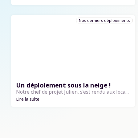
Nos derniers déploiements
Un déploiement sous la neige !
Notre chef de projet Julien, s’est rendu aux locaux de MD Location à Vichy et à Moulins pour un déploiement sous -6°C. La chaleur venait plutôt des équipes qui ont été très à l’écoute et engagées 💙 MD Location est une filiale de Comptoir de Loca...
Lire la suite