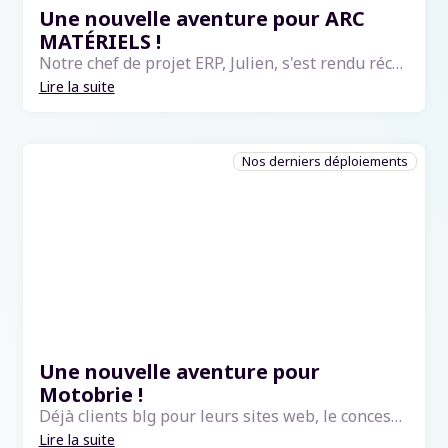
Une nouvelle aventure pour ARC
MATÉRIELS !
Notre chef de projet ERP, Julien, s'est rendu récemment dans les locaux de Arc Matériels dans la belle ville d'Amiens pour accompagner les équipes qui viennent tout juste de démarrer avec blgCloud ! Spécialiste dans la location et vente de matériels...
Lire la suite
Nos derniers déploiements
Une nouvelle aventure pour
Motobrie !
Déjà clients blg pour leurs sites web, le concessionnaire agricole de la marque New Holland Agriculture a décidé de franchir une nouvelle étape en nous confiant également le déploiement de notre ERP 🙌 Pour que tout le monde soit rapidement à l'a...
Lire la suite