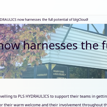
RAULICS now harnesses the full potential of blgCloud!
w harnesses the ful
velling to PLS HYDRAULICS to support their teams in getting
or their warm welcome and their involvement throughout th