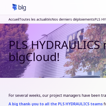
Accueil
Toutes les actualités
Nos derniers déploiements
PLS HYD
PLS HYDRAULICS no
blgCloud!
For several weeks, our project managers have been tra
A big thank-you to all the PLS HYDRAULICS teams
f