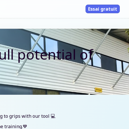
Essai gratuit
l potential of
 to grips with our tool 💻
e training.💙